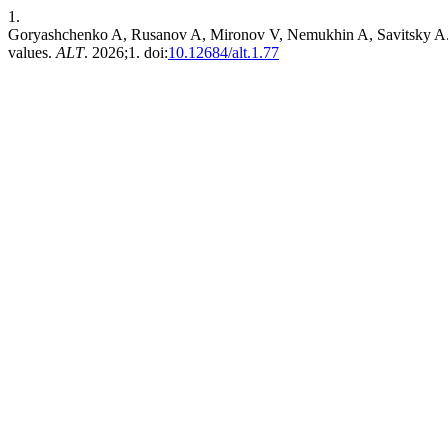
1.
Goryashchenko A, Rusanov A, Mironov V, Nemukhin A, Savitsky A. Flu
values.
ALT
. 2026;1. doi:
10.12684/alt.1.77