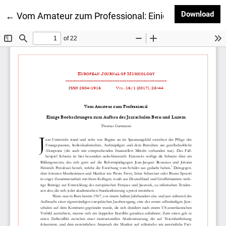
Dow
Download
Return to Article Details
←
Vom Amateur zum Professional: Einige Beobachtun