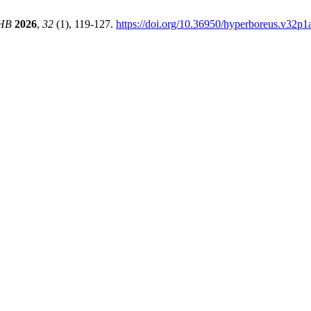
HB
2026
,
32
(1), 119-127.
https://doi.org/10.36950/hyperboreus.v32p1