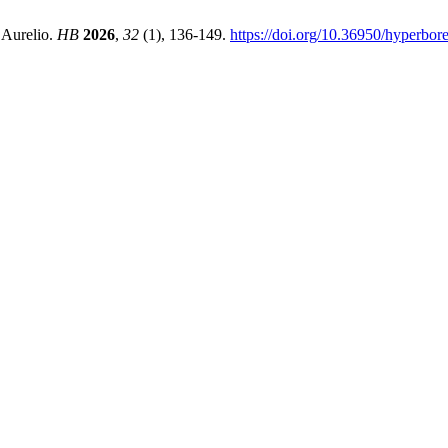
 Aurelio.
HB
2026
,
32
(1), 136-149.
https://doi.org/10.36950/hyperbo