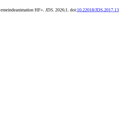
 «Gemeindeanimation HF».
JDS
. 2026;1. doi:
10.22018/JDS.2017.13