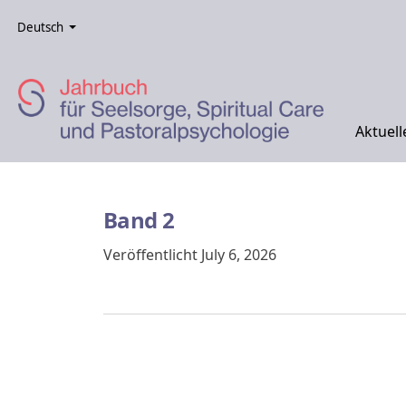
Zur Hauptnavigation springen
Zum Inhalt springen
Zur Fußzeile springen
Administrationsmenü
Sprache
Deutsch
Aktuel
Band 2
Veröffentlicht July 6, 2026