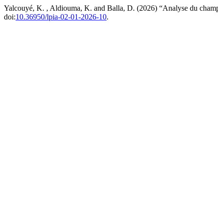
Yalcouyé, K. , Aldiouma, K. and Balla, D. (2026) “Analyse du champ
doi:
10.36950/lpia-02-01-2026-10
.