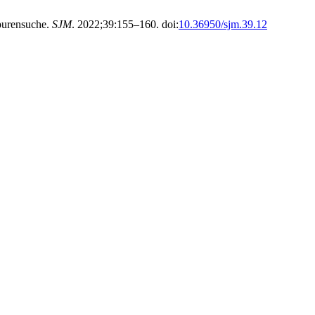
Spurensuche.
SJM
. 2022;39:155–160. doi:
10.36950/sjm.39.12