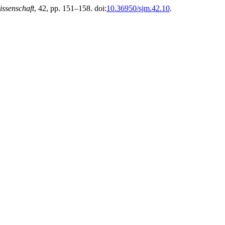
issenschaft
, 42, pp. 151–158. doi:
10.36950/sjm.42.10
.