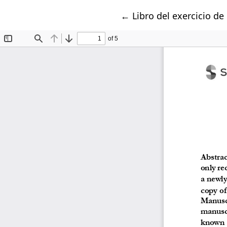
Return to Article Detai
←
Libro del exercicio de