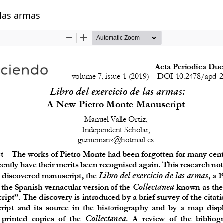
ls
 las armas