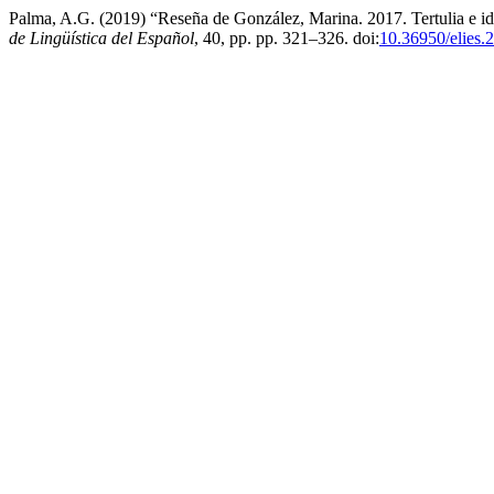
Palma, A.G. (2019) “Reseña de González, Marina. 2017. Tertulia e id
de Lingüística del Español
, 40, pp. pp. 321–326. doi:
10.36950/elies.