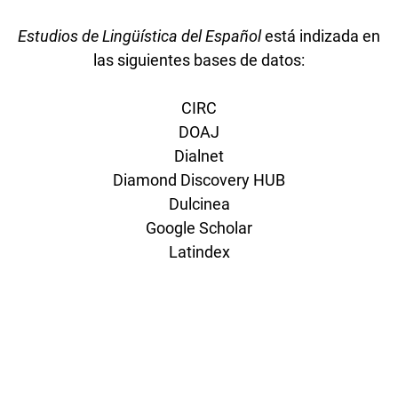
Estudios de Lingüística del Español
está indizada en
las siguientes bases de datos:
CIRC
DOAJ
Dialnet
Diamond Discovery HUB
Dulcinea
Google Scholar
Latindex
Linguistic Bibliography
MIAR
RACO
ROAD
SCOPUS
WorldCat