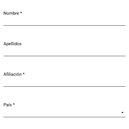
Nombre
*
Obligatorio
Apellidos
Afiliación
*
Obligatorio
País
*
Obligatorio