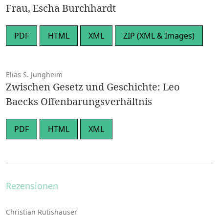
Frau, Escha Burchhardt
PDF
HTML
XML
ZIP (XML & Images)
Elias S. Jungheim
Zwischen Gesetz und Geschichte: Leo
Baecks Offenbarungsverhältnis
PDF
HTML
XML
Rezensionen
Christian Rutishauser