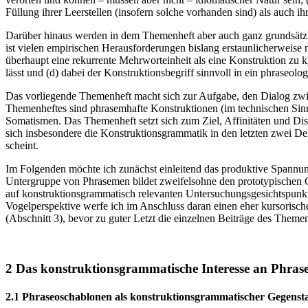
Füllung ihrer Leerstellen (insofern solche vorhanden sind) als auch ih
Darüber hinaus werden in dem Themenheft aber auch ganz grundsätzli
ist vielen empirischen Herausforderungen bislang erstaunlicherweise 
überhaupt eine rekurrente Mehrworteinheit als eine Konstruktion zu k
lässt und (d) dabei der Konstruktionsbegriff sinnvoll in ein phraseol
Das vorliegende Themenheft macht sich zur Aufgabe, den Dialog zwi
Themenheftes sind phrasemhafte Konstruktionen (im technischen Sinn
Somatismen. Das Themenheft setzt sich zum Ziel, Affinitäten und Di
sich insbesondere die Konstruktionsgrammatik in den letzten zwei Dek
scheint.
Im Folgenden möchte ich zunächst einleitend das produktive Spannu
Untergruppe von Phrasemen bildet zweifelsohne den prototypischen G
auf konstruktionsgrammatisch relevanten Untersuchungsgesichtspunk
Vogelperspektive werfe ich im Anschluss daran einen eher kursoris
(Abschnitt 3), bevor zu guter Letzt die einzelnen Beiträge des Theme
2 Das konstruktionsgrammatische Interesse an Phras
2.1 Phraseoschablonen als konstruktionsgrammatischer Gegenst