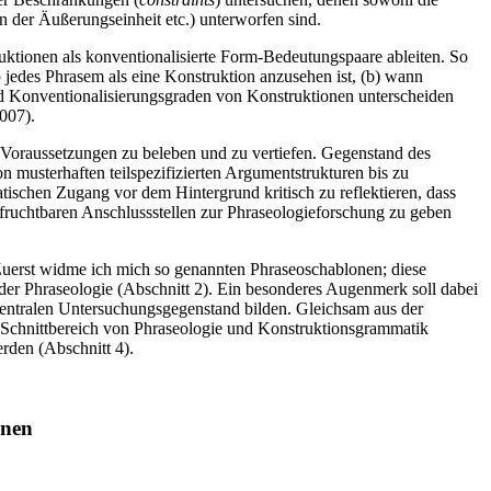
on der Äußerungseinheit etc.) unterworfen sind.
ktionen als konventionalisierte Form-Bedeutungspaare ableiten. So
 jedes Phrasem als eine Konstruktion anzusehen ist, (b) wann
 und Konventionalisierungsgraden von Konstruktionen unterscheiden
2007).
Voraussetzungen zu beleben und zu vertiefen. Gegenstand des
musterhaften teilspezifizierten Argumentstrukturen bis zu
schen Zugang vor dem Hintergrund kritisch zu reflektieren, dass
n fruchtbaren Anschlussstellen zur Phraseologieforschung zu geben
Zuerst widme ich mich so genannten Phraseoschablonen; diese
der Phraseologie (Abschnitt 2). Ein besonderes Augenmerk soll dabei
entralen Untersuchungsgegenstand bilden. Gleichsam aus der
 Schnittbereich von Phraseologie und Konstruktionsgrammatik
rden (Abschnitt 4).
onen