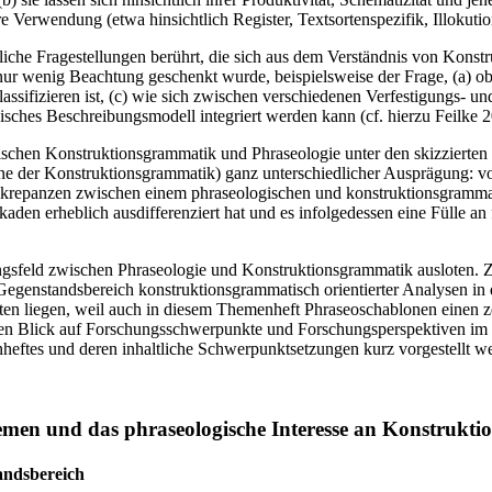
re Verwendung (etwa hinsichtlich Register, Textsortenspezifik, Illokuti
che Fragestellungen berührt, die sich aus dem Verständnis von Konstru
nur wenig Beachtung geschenkt wurde, beispielsweise der Frage, (a) ob
lassifizieren ist, (c) wie sich zwischen verschiedenen Verfestigungs-
ogisches Beschreibungsmodell integriert werden kann (cf. hierzu Feilke 
schen Konstruktionsgrammatik und Phraseologie unter den skizzierten 
e der Konstruktionsgrammatik) ganz unterschiedlicher Ausprägung: von 
skrepanzen zwischen einem phraseologischen und konstruktionsgrammati
aden erheblich ausdifferenziert hat und es infolgedessen eine Fülle a
ngsfeld zwischen Phraseologie und Konstruktionsgrammatik ausloten. 
egenstandsbereich konstruktionsgrammatisch orientierter Analysen in 
ten liegen, weil auch in diesem Themenheft Phraseoschablonen einen z
chen Blick auf Forschungsschwerpunkte und Forschungsperspektiven im
nheftes und deren inhaltliche Schwerpunktsetzungen kurz vorgestellt we
emen und das phraseologische Interesse an Konstrukti
andsbereich