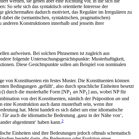
ert werden, sie geben aber eine Richtung vor, in die sich die
So sehr sich das syntaktisch orientierte Interesse der
ge gleichermaßen dadurch motiviert, das Reguläre im Irregulären zu
dabei die (semantischen, syntaktischen, pragmatischen)
 anderen Konstruktionen innerhalb und jenseits ihrer
llen aufweisen. Bei solchen Phrasemen ist zugleich aus
ondere folgende Untersuchungsgesichtspunkte: Musterhaftigkeit,
uktionen. Diese Gesichtspunkte sollen am Beispiel von nominalen
lge von Konstituenten ein festes Muster. Die Konstituenten können
immten Bedingungen ‚gefüllt‘, also durch sprachliche Einheiten besetzt
o]
) durch die musterhafte Form [NP
an
NP
] aus, wobei NP für
1
1
ombination von drei Konstituenten, nämlich der Präposition
an
und
ann eine Konstruktion auch dann musterhaft sein, wenn ihre
te Bedeutung hat. Meist handelt es sich dabei um eine idiomatische
n Tür
auch die idiomatische Bedeutung ‚ganz in der Nähe von‘,
2
nander abgestimmt‘ haben kann.
lische Einheiten sind ihre Bedeutungen jedoch oftmals schematisch
Studien besteht darin, die Bedeutung oder Funktion einer