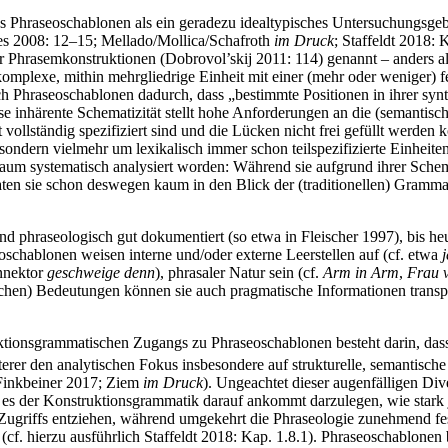
 dass Phraseoschablonen als ein geradezu idealtypisches Untersuchungsge
ies 2008: 12–15; Mellado/Mollica/Schafroth
im Druck
; Staffeldt 2018: 
r Phrasemkonstruktionen (Dobrovol’skij 2011: 114) genannt – anders al
mplexe, mithin mehrgliedrige Einheit mit einer (mehr oder weniger) fes
 Phraseoschablonen dadurch, dass „bestimmte Positionen in ihrer synta
ese inhärente Schematizität stellt hohe Anforderungen an die (semanti
 vollständig spezifiziert sind und die Lücken nicht frei gefüllt werde
 sondern vielmehr um lexikalisch immer schon teilspezifizierte Einhei
um systematisch analysiert worden: Während sie aufgrund ihrer Schemati
 sie schon deswegen kaum in den Blick der (traditionellen) Grammati
nd phraseologisch gut dokumentiert (so etwa in Fleischer 1997), bis heut
oschablonen weisen interne und/oder externe Leerstellen auf (cf. etwa
onnektor
geschweige denn
), phrasaler Natur sein (cf.
Arm in Arm
,
Frau 
schen) Bedeutungen können sie auch pragmatische Informationen transpo
tionsgrammatischen Zugangs zu Phraseoschablonen besteht darin, dass e
erer den analytischen Fokus insbesondere auf strukturelle, semantisch
 Finkbeiner 2017; Ziem
im Druck
). Ungeachtet dieser augenfälligen Div
s es der Konstruktionsgrammatik darauf ankommt darzulegen, wie star
en Zugriffs entziehen, während umgekehrt die Phraseologie zunehmend fe
(cf. hierzu ausführlich Staffeldt 2018: Kap. 1.8.1). Phraseoschablonen