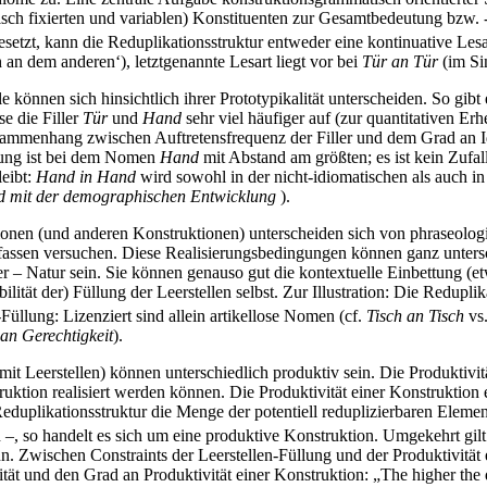
lisch fixierten und variablen) Konstituenten zur Gesamtbedeutung bzw. 
etzt, kann die Reduplikationsstruktur entweder eine kontinuative Les
h an dem anderen‘), letztgenannte Lesart liegt vor bei
Tür an Tür
(im Si
le können sich hinsichtlich ihrer Prototypikalität unterscheiden. So gibt 
se die Filler
Tür
und
Hand
sehr viel häufiger auf (zur quantitativen E
mmenhang zwischen Auftretensfrequenz der Filler und dem Grad an Idiom
igung ist bei dem Nomen
Hand
mit Abstand am größten; es ist kein Zufall
leibt:
Hand in Hand
wird sowohl in der nicht-idiomatischen als auch in
nd mit der demographischen Entwicklung
).
en (und anderen Konstruktionen) unterscheiden sich von phraseologisc
assen versuchen. Diese Realisierungsbedingungen können ganz unterschi
r – Natur sein. Sie können genauso gut die kontextuelle Einbettung (et
lität der) Füllung der Leerstellen selbst. Zur Illustration: Die Redupli
-Füllung: Lizenziert sind allein artikellose Nomen (cf.
Tisch an Tisch
vs.
 an Gerechtigkeit
).
 Leerstellen) können unterschiedlich produktiv sein. Die Produktivität 
truktion realisiert werden können. Die Produktivität einer Konstruktio
ner Reduplikationsstruktur die Menge der potentiell reduplizierbaren Ele
 –, so handelt es sich um eine produktive Konstruktion. Umgekehrt gilt
ann. Zwischen Constraints der Leerstellen-Füllung und der Produktivitä
ität und den Grad an Produktivität einer Konstruktion: „The higher the d