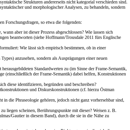
taktische Strukturen andererseits nicht kategorial verschieden sind.
 syntaktischer und morphologischer Analysen, zu behandeln, sondern
en Forschungsfragen, so etwa die folgenden:
wann aber ist dieser Prozess abgeschlossen? Wie lassen sich
ungen beantworten (siehe Hoffmann/Trousdale 2011 fürs Englische
rmuliert: Wie lässt sich empirisch bestimmen, ob in einer
s Types) anzusehen, sondern als Ausprägungen einer neuen
mit herausgebildeten Standardwerten zu (im Sinne der Frame-Semantik,
ge (einschließlich der Frame-Semantik) dabei helfen, Konstruktionen
ich diese identifizieren, begründen und beschreiben?
xtkonstruktionen und Diskurskonstruktionen (cf. hierzu Östman
 in die Phraseologie gehören, jedoch nicht ganz vorhersehbar sind,
ie zu liegen scheinen, Berührungspunkte mit dieser? Weisen z. B.
almas/Gautier in diesem Band), durch die sie in die Nähe zu