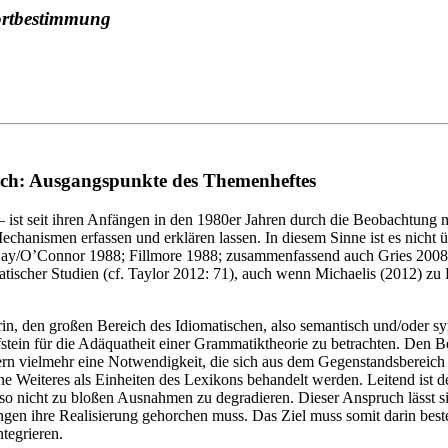
ortbestimmung
eich: Ausgangspunkte des Themenheftes
ist seit ihren Anfängen in den 1980er Jahren durch die Beobachtung mot
chanismen erfassen und erklären lassen. In diesem Sinne ist es nicht ü
/Kay/O’Connor 1988; Fillmore 1988; zusammenfassend auch Gries 2008: 
scher Studien (cf. Taylor 2012: 71), auch wenn Michaelis (2012) zu Rec
n, den großen Bereich des Idiomatischen, also semantisch und/oder syn
fstein für die Adäquatheit einer Grammatiktheorie zu betrachten. Den Be
n vielmehr eine Notwendigkeit, die sich aus dem Gegenstandsbereich se
e Weiteres als Einheiten des Lexikons behandelt werden. Leitend ist 
also nicht zu bloßen Ausnahmen zu degradieren. Dieser Anspruch lässt s
gen ihre Realisierung gehorchen muss. Das Ziel muss somit darin bes
tegrieren.