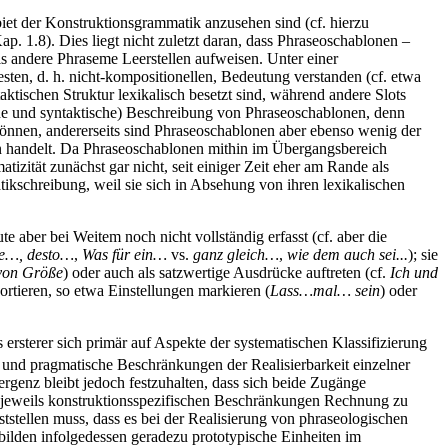
biet der Konstruktionsgrammatik anzusehen sind (cf. hierzu
Kap. 1.8). Dies liegt nicht zuletzt daran, dass Phraseoschablonen –
s andere Phraseme Leerstellen aufweisen. Unter einer
ten, d. h. nicht-kompositionellen, Bedeutung verstanden (cf. etwa
ktischen Struktur lexikalisch besetzt sind, während andere Slots
sche und syntaktische) Beschreibung von Phraseoschablonen, denn
n können, andererseits sind Phraseoschablonen aber ebenso wenig der
ten handelt. Da Phraseoschablonen mithin im Übergangsbereich
zität zunächst gar nicht, seit einiger Zeit eher am Rande als
kschreibung, weil sie sich in Absehung von ihren lexikalischen
e aber bei Weitem noch nicht vollständig erfasst (cf. aber die
je…, desto…
,
Was für ein…
vs.
ganz gleich…
,
wie dem auch sei...
); sie
von Größe
) oder auch als satzwertige Ausdrücke auftreten (cf.
Ich und
rtieren, so etwa Einstellungen markieren (
Lass…mal… sein
) oder
rsterer sich primär auf Aspekte der systematischen Klassifizierung
e und pragmatische Beschränkungen der Realisierbarkeit einzelner
ergenz bleibt jedoch festzuhalten, dass sich beide Zugänge
k jeweils konstruktionsspezifischen Beschränkungen Rechnung zu
ststellen muss, dass es bei der Realisierung von phraseologischen
 bilden infolgedessen geradezu prototypische Einheiten im