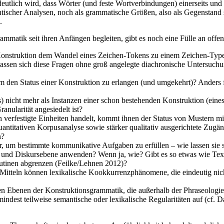
lich wird, dass Wörter (und feste Wortverbindungen) einerseits und syn
ntischer Analysen, noch als grammatische Größen, also als Gegenstand
.
matik seit ihren Anfängen begleiten, gibt es noch eine Fülle an offen
onstruktion dem Wandel eines Zeichen-Tokens zu einem Zeichen-Type, 
assen sich diese Fragen ohne groß angelegte diachronische Untersuch
 den Status einer Konstruktion zu erlangen (und umgekehrt)? Anders fo
 nicht mehr als Instanzen einer schon bestehenden Konstruktion (eine
anularität angesiedelt ist?
ch verfestigte Einheiten handelt, kommt ihnen der Status von Mustern 
ntitativen Korpusanalyse sowie stärker qualitativ ausgerichtete Zugän
n?
r, um bestimmte kommunikative Aufgaben zu erfüllen – wie lassen sie s
xt- und Diskursebene anwenden? Wenn ja, wie? Gibt es so etwas wie Te
outinen abgrenzen (Feilke/Lehnen 2012)?
Mitteln können lexikalische Kookkurrenzphänomene, die eindeutig nicht
rellen Ebenen der Konstruktionsgrammatik, die außerhalb der Phraseolog
ndest teilweise semantische oder lexikalische Regularitäten auf (cf. D