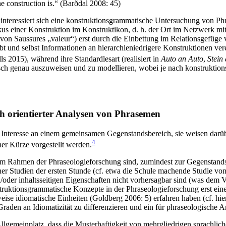
he construction is.“ (Barðdal 2008: 45)
 interessiert sich eine konstruktionsgrammatische Untersuchung von Ph
s einer Konstruktion im Konstruktikon, d. h. der Ort im Netzwerk mitei
on Saussures „valeur“) erst durch die Einbettung im Relationsgefüge ve
t und selbst Informationen an hierarchieniedrigere Konstruktionen ver
 2015), während ihre Standardlesart (realisiert in
Auto an Auto
,
Stein 
risch genau auszuweisen und zu modellieren, wobei je nach konstrukti
 orientierter Analysen von Phrasemen
hr Interesse an einem gemeinsamen Gegenstandsbereich, sie weisen da
4
ner Kürze vorgestellt werden.
im Rahmen der Phraseologieforschung sind, zumindest zur Gegenstands
cher Studien der ersten Stunde (cf. etwa die Schule machende Studie v
/oder inhaltsseitigen Eigenschaften nicht vorhersagbar sind (was dem 
nstruktionsgrammatische Konzepte in der Phraseologieforschung erst ei
eise idiomatische Einheiten (Goldberg 2006: 5) erfahren haben (cf. hie
aden an Idiomatizität zu differenzieren und ein für phraseologische An
Allgemeinplatz, dass die Musterhaftigkeit von mehrgliedrigen sprachlic