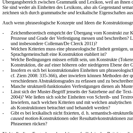
Übergangsbereich zwischen Grammatik und Lexikon, weil an ihnen deut
Sie sind weder als Einheiten des Lexikons, also als Gegenstand sema
zeichnen sich durch grammatische
und
lexikalische Eigenschaften aus
Auch wenn phraseologische Konzepte und Ideen die Konstruktionsgram
-
Zeichentheoretisch entspricht der Übergang vom Konstrukt zur K
Prozesse und Grade der Verfestigung messen und beschreiben? L
und insbesondere Colleman/De Clerck 2011)?
-
Welchen Kriterien muss eine phraseologische Einheit genügen, um
Sprachgemeinschaft eine Konstruktion etabliert ist?
-
Welche Bedingungen müssen erfüllt sein, um Konstrukte (Tokens)
Konstruktion, die auf einer höheren oder niedrigeren Ebene der Gr
-
Insofern es sich bei konstruktionalen Einheiten um phraseologis
cf. Ziem 2008: 335-366), aber inwiefern können Methoden der qua
verschiedenen Abstraktionsgrades zu erfassen und zu beschreibe
-
Manche strukturell-funktionalen Verfestigungen dienen als Muste
-
Lässt sich der Muster-Begriff jenseits der Satzebene auf die Te
2004)? Wie ließen sich solche Einheiten von Schreib- und Textr
-
Inwiefern, nach welchen Kriterien und mit welchen analytischen 
als Konstruktionen betrachtet und behandelt werden?
-
Gibt es bei lexikalisch nicht fixierten, d. h. semantisch-struktu
caused motion
-Konstruktionen oder Resultativkonstruktionen zumi
Phrasemen rücken?