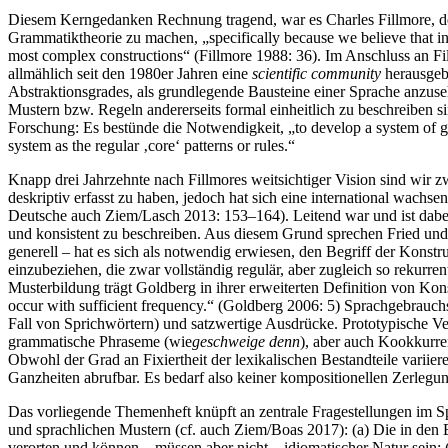
Diesem Kerngedanken Rechnung tragend, war es Charles Fillmore, der
Grammatiktheorie zu machen, „specifically because we believe that ins
most complex constructions“ (Fillmore 1988: 36). Im Anschluss an Fi
allmählich seit den 1980er Jahren eine
scientific community
herausgebi
Abstraktionsgrades, als grundlegende Bausteine einer Sprache anzuse
Mustern bzw. Regeln andererseits formal einheitlich zu beschreiben s
Forschung: Es bestünde die Notwendigkeit, „to develop a system of gr
system as the regular ‚core‘ patterns or rules.“
Knapp drei Jahrzehnte nach Fillmores weitsichtiger Vision sind wir z
deskriptiv erfasst zu haben, jedoch hat sich eine international wach
Deutsche auch Ziem/Lasch 2013: 153–164). Leitend war und ist dabei
und konsistent zu beschreiben. Aus diesem Grund sprechen Fried und
generell – hat es sich als notwendig erwiesen, den Begriff der Konstr
einzubeziehen, die zwar vollständig regulär, aber zugleich so rekurr
Musterbildung trägt Goldberg in ihrer erweiterten Definition von Konst
occur with sufficient frequency.“ (Goldberg 2006: 5) Sprachgebrauch
Fall von Sprichwörtern) und satzwertige Ausdrücke. Prototypische Ver
grammatische Phraseme (wie
geschweige denn
), aber auch Kookkurre
Obwohl der Grad an Fixiertheit der lexikalischen Bestandteile variier
Ganzheiten abrufbar. Es bedarf also keiner kompositionellen Zerleg
Das vorliegende Themenheft knüpft an zentrale Fragestellungen im
und sprachlichen Mustern (cf. auch Ziem/Boas 2017): (a) Die in de
verorten und können – müssen aber nicht – idiomatischer Natur sein; (b