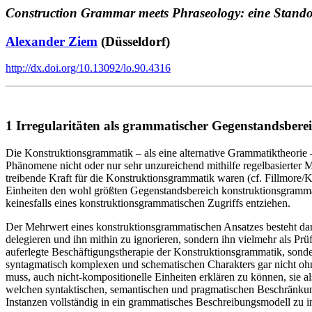
Construction Grammar meets Phraseology: eine Stand
Alexander Ziem
(Düsseldorf)
http://dx.doi.org/10.13092/lo.90.4316
1 Irregularitäten als grammatischer Gegenstandsber
Die Konstruktionsgrammatik – als eine alternative Grammatiktheorie – 
Phänomene nicht oder nur sehr unzureichend mithilfe regelbasierter Me
treibende Kraft für die Konstruktionsgrammatik waren (cf. Fillmore
Einheiten den wohl größten Gegenstandsbereich konstruktionsgrammati
keinesfalls eines konstruktionsgrammatischen Zugriffs entziehen.
Der Mehrwert eines konstruktionsgrammatischen Ansatzes besteht dari
delegieren und ihn mithin zu ignorieren, sondern ihn vielmehr als Prü
auferlegte Beschäftigungstherapie der Konstruktionsgrammatik, sonder
syntagmatisch komplexen und schematischen Charakters gar nicht ohn
muss, auch nicht-kompositionelle Einheiten erklären zu können, sie 
welchen syntaktischen, semantischen und pragmatischen Beschränkun
Instanzen vollständig in ein grammatisches Beschreibungsmodell zu in