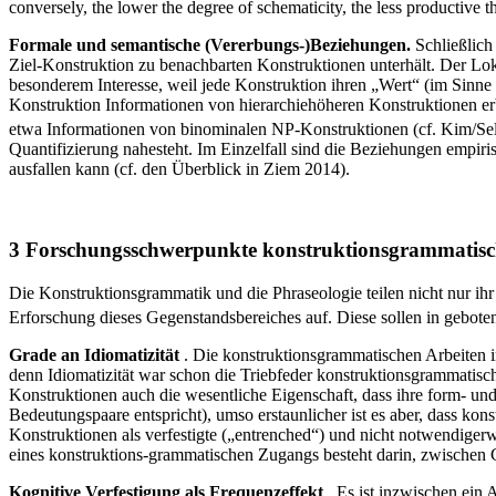
conversely, the lower the degree of schematicity, the less productive t
Formale und semantische (Vererbungs-)Beziehungen.
Schließlich
Ziel-Konstruktion zu benachbarten Konstruktionen unterhält. Der Loku
besonderem Interesse, weil jede Konstruktion ihren „Wert“ (im Sinne v
Konstruktion Informationen von hierarchiehöheren Konstruktionen erb
etwa Informationen von binominalen NP-Konstruktionen (cf. Kim/Sells
Quantifizierung nahesteht. Im Einzelfall sind die Beziehungen empi
ausfallen kann (cf. den Überblick in Ziem 2014).
3 Forschungsschwerpunkte konstruktionsgrammatisch
Die Konstruktionsgrammatik und die Phraseologie teilen nicht nur i
Erforschung dieses Gegenstandsbereiches auf. Diese sollen in gebote
Grade an Idiomatizität
. Die konstruktionsgrammatischen Arbeiten 
denn Idiomatizität war schon die Triebfeder konstruktionsgrammatis
Konstruktionen auch die wesentliche Eigenschaft, dass ihre form- und
Bedeutungspaare entspricht), umso erstaunlicher ist es aber, dass ko
Konstruktionen als verfestigte („entrenched“) und nicht notwendigerw
eines konstruktions-grammatischen Zugangs besteht darin, zwischen Gr
Kognitive Verfestigung als Frequenzeffekt
. Es ist inzwischen ein 