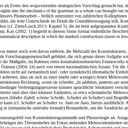
 als Erster den wegweisenden strategischen Vorschlag gemacht hat, d
ights into the mechanics of the grammar as a whole can brought out mos
llmores Pionierarbeit – freilich unterstützt von zahlreichen KollegInn
ldet, die trotz Unterschiede im Detail die Grundüberzeugung teilt, Ko
hen (cf. Ziem/Lasch 2013: Kapitel 5), die im breit aufgespannten Kont
ind. Kay (2002: 1) begreift in diesem Sinne formal einheitliche Besch
ammatical description in which the marked constructions (more or less 
war immer noch weit davon entfernt, die Mehrzahl der Konstruktionen, di
sende Forschungsgemeinschaft gebildet, die sich genau dieser Aufgabe w
 die Maßgabe, im Rahmen eines konstruktionsbasierten Frameworks mögl
 Östman (2004: 24) auch von einem maximalistischen Ansatz. Für die 
uktion nicht auf (semantisch und / oder syntaktisch) idiomatische Einh
ent auftreten, dass sie sich zu einer (mehr oder weniger) festen Mehrwo
ruktionen Rechnung, wenn sie schreibt: „In addition, patterns are stored
sbedingte Verfestigungsprozesse können sprachliche Strukturen versch
treter sind aber eher kleinere Einheiten, so etwa schematische Mehrwo
nzen (
blöder Zufall
,
schöne Scheiße
,
Schulter an Schulter
) und Begrüß
en kann (cf.
Schulter an Schulter
vs.
Auto an Auto
, hierzu ausführlich:
ung in (semantische und/oder formale) Bestandteile, um die Ausdrücke
 Spannungsfeld von Konstruktionsgrammatik und Phraseologie an. Aus
n Beiträgen des Themenheftes im Fokus stehenden Mehrworteinheiten 
) sie lassen sich hinsichtlich ihrer Produktivität, Schematizität und j