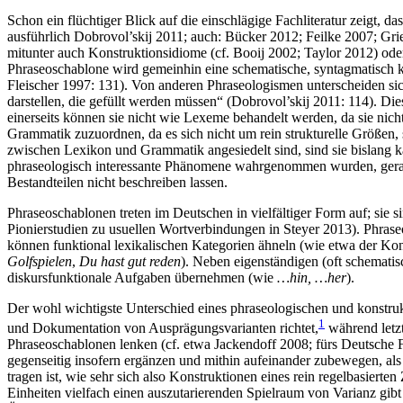
Schon ein flüchtiger Blick auf die einschlägige Fachliteratur zeigt,
ausführlich Dobrovol’skij 2011; auch: Bücker 2012; Feilke 2007; Gr
mitunter auch Konstruktionsidiome (cf. Booij 2002; Taylor 2012) ode
Phraseoschablone wird gemeinhin eine schematische, syntagmatisch ko
Fleischer 1997: 131). Von anderen Phraseologismen unterscheiden sich
darstellen, die gefüllt werden müssen“ (Dobrovol’skij 2011: 114). Di
einerseits können sie nicht wie Lexeme behandelt werden, da sie nicht
Grammatik zuzuordnen, da es sich nicht um rein strukturelle Größen,
zwischen Lexikon und Grammatik angesiedelt sind, sind sie bislang ka
phraseologisch interessante Phänomene wahrgenommen wurden, geraten
Bestandteilen nicht beschreiben lassen.
Phraseoschablonen treten im Deutschen in vielfältiger Form auf; sie si
Pionierstudien zu usuellen Wortverbindungen in Steyer 2013). Phrase
können funktional lexikalischen Kategorien ähneln (wie etwa der K
Golfspielen
,
Du hast gut reden
). Neben eigenständigen (oft schemati
diskursfunktionale Aufgaben übernehmen (wie
…hin, …her
).
Der wohl wichtigste Unterschied eines phraseologischen und konstruk
1
und Dokumentation von Ausprägungsvarianten richtet,
während letzt
Phraseoschablonen lenken (cf. etwa Jackendoff 2008; fürs Deutsche
gegenseitig insofern ergänzen und mithin aufeinander zubewegen, al
tragen ist, wie sehr sich also Konstruktionen eines rein regelbasiert
Einheiten vielfach einen auszutarierenden Spielraum von Varianz gibt 