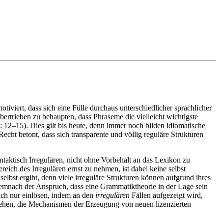
iviert, dass sich eine Fülle durchaus unterschiedlicher sprachlicher
bertrieben zu behaupten, dass Phraseme die vielleicht wichtigste
12–15). Dies gilt bis heute, denn immer noch bilden idiomatische
ht betont, dass sich transparente und völlig reguläre Strukturen
taktisch Irregulären, nicht ohne Vorbehalt an das Lexikon zu
reich des Irregulären ernst zu nehmen, ist dabei keine selbst
lbst ergibt, denn viele irreguläre Strukturen können aufgrund ihres
demnach der Anspruch, dass eine Grammatiktheorie in der Lage sein
ich nur einlösen, indem an den
irregulären
Fällen aufgezeigt wird,
tehen, die Mechanismen der Erzeugung von neuen lizenzierten