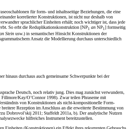
raseoschablonen für form- und inhaltsseitige Beziehungen, die eine
nander korrelierter Konstruktionen, ist nicht nur deshalb von
rwandter sprachlicher Einheiten erhält; noch wichtiger ist, dass jede
erbt. So erbt die Reduplikationskonstruktion [NP
an
NP
] formseitig
1
1
an Stein
usw.) in semantischer Hinsicht Konstruktionen der
onsgrammatischem Ansatz die Modellierung durchaus unterschiedlich
rüber hinaus durchaus auch gemeinsame Schwerpunkte bei der
sprache Deutsch, noch relativ jung. Dies mag zunächst verwundern,
on Fillmore/Kay/O’Connor 1998). Zwar teilen Phraseme mit
Verständnis von Konstruktionen als nicht-kompositionelle Form-
ne breitere Rezeption im Anschluss an die erweiterte Bestimmung von
rzu Dobrovol’skij 2011; Staffeldt 2011a, b). Der analytische Nutzen
alysezwecke hilfreiches Instrument bereitzustellen.
hen Einheiten (Konstruktionen) ein Effekt ihres rekurrenten Gebrauchs