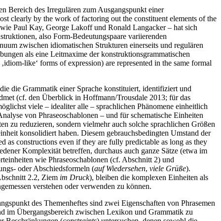
en Bereich des Irregulären zum Ausgangspunkt einer
t clearly by the work of factoring out the constituent elements of the
en wie Paul Kay, George Lakoff und Ronald Langacker – hat sich
nstruktionen, also Form-Bedeutungspaare variierenden
inuum zwischen idiomatischen Strukturen einerseits und regulären
reibungen als eine Leitmaxime der konstruktionsgrammatischen
‚idiom-like‘ forms of expression) are represented in the same formal
e die Grammatik einer Sprache konstituiert, identifiziert und
idmet (cf. den Überblick in Hoffmann/Trousdale 2013; für das
ichst viele – idealiter alle – sprachlichen Phänomene einheitlich
Analyse von Phraseoschablonen – und für schematische Einheiten
eiten zu reduzieren, sondern vielmehr auch solche sprachlichen Größen
rteinheit konsolidiert haben. Diesem gebrauchsbedingten Umstand der
 as constructions even if they are fully predictable as long as they
iedener Komplexität betreffen, durchaus auch ganze Sätze (etwa im
rteinheiten wie Phraseoschablonen (cf. Abschnitt 2) und
ungs- oder Abschiedsformeln (
auf Wiedersehen
,
viele Grüße
).
 Abschnitt 2.2, Ziem
im Druck
), bleiben die komplexen Einheiten als
 angemessen verstehen oder verwenden zu können.
gangspunkt des Themenheftes sind zwei Eigenschaften von Phrasemen
sind im Übergangsbereich zwischen Lexikon und Grammatik zu
ener Beschränkungen (
constraints
) untersuchen, denen sowohl die