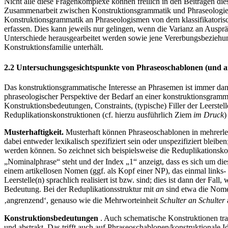
Nicht alle diese Fragenkomplexe können freilich in den Beiträgen dies
Zusammenarbeit zwischen Konstruktionsgrammatik und Phraseologie in 
Konstruktionsgrammatik an Phraseologismen von dem klassifikatorisch
erfassen. Dies kann jeweils nur gelingen, wenn die Varianz an Ausp
Unterschiede herausgearbeitet werden sowie jene Vererbungsbeziehung
Konstruktionsfamilie unterhält.
2.2 Untersuchungsgesichtspunkte von Phraseoschablonen (und 
Das konstruktionsgrammatische Interesse an Phrasemen ist immer dann
phraseologischer Perspektive der Bedarf an einer konstruktionsgramm
Konstruktionsbedeutungen, Constraints, (typische) Filler der Leerst
Reduplikationskonstruktionen (cf. hierzu ausführlich Ziem
im Druck
)
Musterhaftigkeit.
Musterhaft können Phraseoschablonen in mehrerlei 
dabei entweder lexikalisch spezifiziert sein oder unspezifiziert bleibe
werden können. So zeichnet sich beispielsweise die Reduplikationsko
„Nominalphrase“ steht und der Index „1“ anzeigt, dass es sich um di
einem artikellosen Nomen (ggf. als Kopf einer NP), das einmal links- 
Leerstelle(n) sprachlich realisiert ist bzw. sind; dies ist dann der Fal
Bedeutung. Bei der Reduplikationsstruktur mit
an
sind etwa die No
‚angrenzend‘, genauso wie die Mehrworteinheit
Schulter an Schulter
Konstruktionsbedeutungen
. Auch schematische Konstruktionen trag
und abstrakt. Das trifft auch auf Phraseoschablonen/konstruktionale 