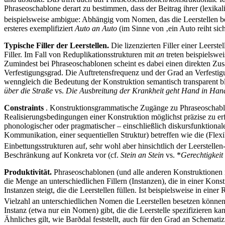
Phraseoschablone derart zu bestimmen, dass der Beitrag ihrer (lexika
beispielsweise ambigue: Abhängig vom Nomen, das die Leerstellen bes
ersteres exemplifiziert
Auto an Auto
(im Sinne von ‚ein Auto reiht sic
Typische Filler der Leerstellen.
Die lizenzierten Filler einer Leerstel
Filler. Im Fall von Reduplikationsstrukturen mit
an
treten beispielswei
Zumindest bei Phraseoschablonen scheint es dabei einen direkten Zusa
Verfestigungsgrad. Die Auftretensfrequenz und der Grad an Verfest
wenngleich die Bedeutung der Konstruktion semantisch transparent b
über die Straße
vs.
Die Ausbreitung der Krankheit geht Hand in Ha
Constraints
. Konstruktionsgrammatische Zugänge zu Phraseoschablon
Realisierungsbedingungen einer Konstruktion möglichst präzise zu erf
phonologischer oder pragmatischer – einschließlich diskursfunktionale
Kommunikation, einer sequentiellen Struktur) betreffen wie die (Flexibi
Einbettungsstrukturen auf, sehr wohl aber hinsichtlich der Leerstellen
Beschränkung auf Konkreta vor (cf.
Stein an Stein
vs. *
Gerechtigkeit
Produktivität.
Phraseoschablonen (und alle anderen Konstruktionen mit
die Menge an unterschiedlichen Fillern (Instanzen), die in einer Kons
Instanzen steigt, die die Leerstellen füllen. Ist beispielsweise in ei
Vielzahl an unterschiedlichen Nomen die Leerstellen besetzen können
Instanz (etwa nur ein Nomen) gibt, die die Leerstelle spezifizieren k
Ähnliches gilt, wie Barðdal feststellt, auch für den Grad an Schematiz