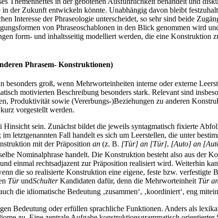
es Themenheftes in der gebotenen Ausführlichkeit behandelt und diskuti
der Zukunft entwickeln könnte. Unabhängig davon bleibt festzuhalten: 
en Interesse der Phraseologie unterscheidet, so sehr sind beide Zugän
rägungsformen von Phraseoschablonen in den Blick genommen wird und 
en form- und inhaltsseitig modelliert werden, die eine Konstruktion zu
anderen Phrasem- Konstruktionen)
 besonders groß, wenn Mehrworteinheiten interne oder externe Leerste
atisch motivierten Beschreibung besonders stark. Relevant sind insbes
ellen, Produktivität sowie (Vererbungs-)Beziehungen zu anderen Konstr
 kurz vorgestellt werden.
Hinsicht sein. Zunächst bildet die jeweils syntagmatisch fixierte Abfo
n; im letztgenannten Fall handelt es sich um Leerstellen, die unter best
nstruktion mit der Präposition
an
(z. B.
[Tür] an [Tür
]
,
[Auto] an [Aut
eselbe Nominalphrase handelt. Die Konstruktion besteht also aus der K
und einmal rechtsadjazent zur Präposition realisiert wird. Weiterhin k
l, wenn die so realisierte Konstruktion eine eigene, feste bzw. verfestig
men
Tür
und
Schulter
Kandidaten dafür, denn die Mehrworteinheit
Tür a
auch die idiomatische Bedeutung ‚zusammen‘, ‚koordiniert‘, eng mitei
en Bedeutung oder erfüllen sprachliche Funktionen. Anders als lexika
Idiome zu. Eine zentrale Aufgabe konstruktionsgrammatisch orientierter 