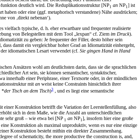
-funktion deutlich wird. Die Reduplikationsstruktur [NP
an
NP
] ist
1
1
art haben oder eine (ggf. metaphorisch verstandene) Nähe ausdrücken;
nne von ‚direkt nebenan‘).
es vielfach typische, d. h. eher erwartbare und frequenter realisierte
rhebung von Belegstellen mit dem Tool „lexpan“ cf. Ziem
im Druck
).
atizität zu geben: Je frequenter der Filler, desto höher sein
, dass damit ein vergleichbar hoher Grad an Idiomatizität einhergeht,
 der idiomatischen Lesart verwendet (cf.
Sie gingen Hand in Hand
hen Ansätzen wohl am deutlichsten darin, dass sie die sprachlichen
edlicher Art sein, sie können semantischer, syntaktischer,
wa innerhalb einer Periphrase, einer Textsorte oder, in der mündlichen
kationsstruktur mit
an
weist keine Constraints hinsichtlich ihrer
3
 *
der Tisch an dem Tisch
)
, und es liegt eine semantische
einer Konstruktion betrifft die Variation der Leerstellenfüllung, also
n erhöht sich in dem Maße, wie die Anzahl an unterschiedlichen
mente sehr groß – wie etwa bei [NP
an
NP
], insofern hier eine große
1
1
 eine Konstruktion als maximal unproduktiv, wenn es nur eine einzige
t einer Konstruktion besteht mithin ein direkter Zusammenhang.
egree of schematicity, the more productive the construction is, and,