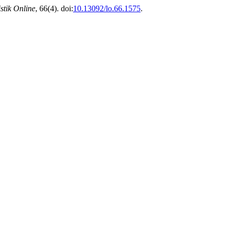
stik Online
, 66(4). doi:
10.13092/lo.66.1575
.