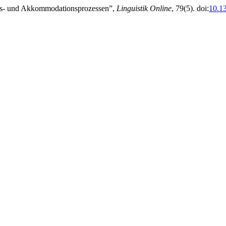
ions- und Akkommodationsprozessen”,
Linguistik Online
, 79(5). doi:
10.1