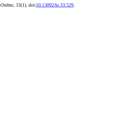
 Online
, 33(1). doi:
10.13092/lo.33.529
.