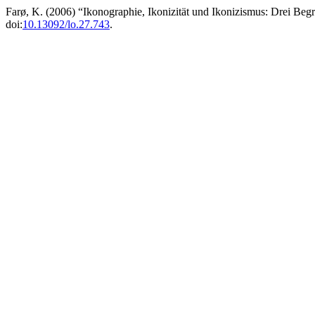
Farø, K. (2006) “Ikonographie, Ikonizität und Ikonizismus: Drei Beg
doi:
10.13092/lo.27.743
.