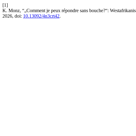
[1]
K. Monz, “„Comment je peux répondre sans bouche?“: Westafrikanische
2026, doi:
10.13092/4n3crt42
.