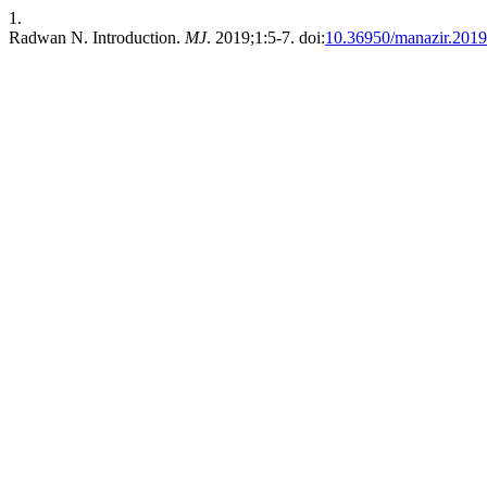
1.
Radwan N. Introduction.
MJ
. 2019;1:5-7. doi:
10.36950/manazir.2019.