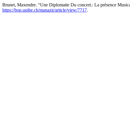
Brunet, Maxendre. “Une Diplomatie Du concert.: La présence Music
https://bop.unibe.ch/manazir/article/view/7717
.