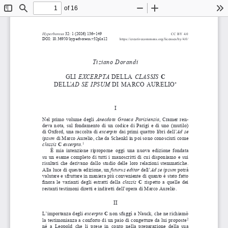
of 16
Toggle
Find
Zoom
Zoom
To
Sidebar
Out
In
Hyperboreus
 32: 1 (2026) 136–149
CC BY 4.0  
DOI: 10.36950/hyperboreus.v32p1a12
https://creativecommons.org/licenses/by/4.0/
Tiziano Dorandi
GLI 
EXCERPTA 
DELLA 
CLASSIS 
C 
DELL’
AD   SE IPSUM 
DI MARCO AURELIO
*
I
Nel primo volume degli 
Anecdota Graeca Parisiensia
, Cramer ren-
deva nota, sul fondamento di un codice di Parigi e 
di uno (mutilo) 
di Oxford, una raccolta di 
excerpta 
dai primi quattro libri dell’
Ad se 
ipsum
 di Marco Aurelio, che da Schenkl in poi sono conosciuti come 
classis 
C
 excerpta
.
1
È  mia  intenzione  riproporne  oggi  una  nuova  edizione  fondata 
su un esame completo di tutti i 
manoscritti di cui disponiamo e 
sui 
risultati che derivano dallo studio delle loro relazioni stemmatiche. 
Alla luce di questa edizione, un 
futurus editor
 dell’
Ad se ipsum
 potrà 
valutare e 
sfruttare in maniera più conveniente di quanto è 
stato fatto 
finora le varianti degli estratti della 
classis
C
 rispetto a 
quelle dei 
restanti testimoni diretti e 
indiretti dell’opera di Marco Aurelio.
II
L’importanza degli 
excerpta
C
 non sfuggì a 
Nauck, che ne richiamò 
la testimonianza a 
conforto di un paio di congetture da lui proposte
2
né  a 
Leopold  che  li  prese  in  conto  nella  preparazione  della  sua 