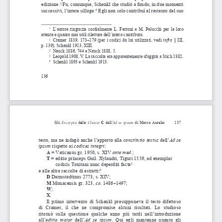
edizione.
 Fu, comunque, Schenkl che studiò a 
fondo, in due momenti 
3
successivi, l’intera silloge.
 Egli non solo contribuì al restauro del suo 
4
  L’autore ringrazia cordialmente L. Ferroni e 
M. Pelucchi per le loro 
*
attente e quanto mai utili riletture dell’intero contributo.
Cramer 1839, 173–179 (per i 
codici da lui utilizzati, vedi 
infra
§ 
III, 
1
p. 139); Schenkl 1913, XIII.
Nauck 1886, 744 e Nauck 1888, 5.
2
Leopold 1908, V. La raccolta era apparentemente sfuggita a 
Stich 1882.
3
Schenkl 1893 e Schenkl 1913.
4
136
137
Gli 
Excerpta 
della 
Classis 
C 
dell’
Ad  
se  ipsum  
di  Marco  Aurelio
testo, ma ne indagò anche l’apporto alla 
constitutio textus
 dell’
Ad se 
ipsum
 rispetto ai 
codices integri
:
A
 = Vaticanus gr. 
1950, s. XIV 
ante med.
;
T
 =  
editio princeps Guil. Xylandri, Tiguri 1559, ad exemplar 
codicis Toxitani nunc deperditi facta
5
e  alle altre raccolte di estratti:
6
D
 Darmstadtinus 2773, s. XIV;
M
 Monacensis
gr.   323, 
ca.
 1486–1497;
W
;
X
.
Il primo intervento di Schenkl presupponeva il testo difettoso 
di  Cramer,  il  che  ne  compromise  alcuni  risultati.  Lo  studioso 
ritornò  sulla  questione  qualche  anno  più  tardi  nell’introduzione 
all’
editio  maior
  dell’
Ad  se  ipsum
.  Qui  egli  mantenne  quanto  gli 