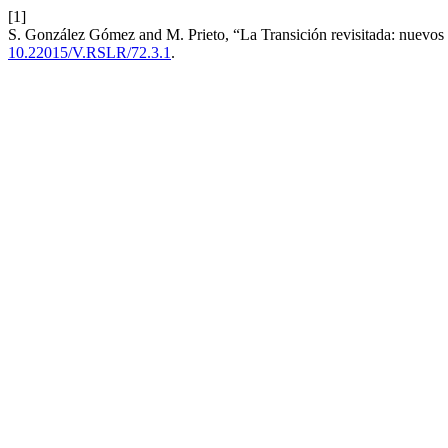
[1]
S. González Gómez and M. Prieto, “La Transición revisitada: nuevos 
10.22015/V.RSLR/72.3.1
.