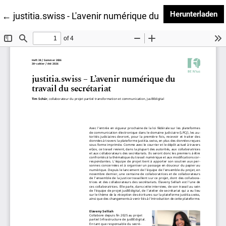
PD
Herunterladen
Zu Artikeldetails zurückkehren
←
justitia.swiss - L'avenir numérique du travail du secrét