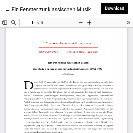
Dow
Download
Return to Article Details
←
Ein Fenster zur klassischen Musik