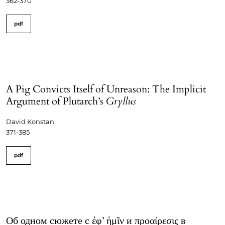
362-370
pdf
A Pig Convicts Itself of Unreason: The Implicit
Argument of Plutarch’s
Gryllus
David Konstan
371-385
pdf
Об одном сюжете с ἐφ’ ἡμῖν и προαίρεσις в