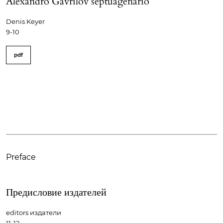
Alexandro Gavrilov septuagenario
Denis Keyer
9-10
pdf
Preface
Предисловие издателей
editors издатели
11-12