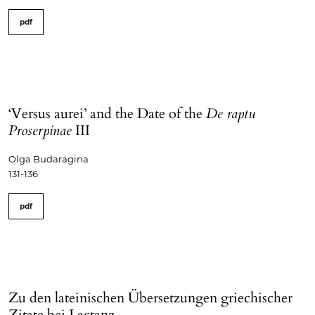
pdf
‘Versus aurei’ and the Date of the
De raptu
Proserpinae
III
Olga Budaragina
131-136
pdf
Zu den lateinischen Übersetzungen griechischer
Zitate bei Lactanz