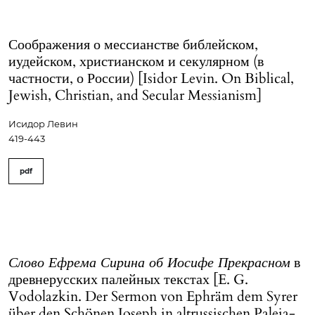
Соображения о мессианстве библейском,
иудейском, христианском и секулярном (в
частности, о России) [Isidor Levin. On Biblical,
Jewish, Christian, and Secular Messianism]
Исидор Левин
419-443
pdf
Слово Ефрема Сирина об Иосифе Прекрасном
в
древнерусских палейных текстах [E. G.
Vodolazkin. Der Sermon von Ephräm dem Syrer
über den Schönen Joseph in altrussischen Paleja-