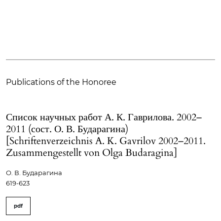
Publications of the Honoree
Список научных работ А. К. Гаврилова. 2002–
2011 (сост. О. В. Бударагина)
[Schriftenverzeichnis A. K. Gavrilov 2002–2011.
Zusammengestellt von Olga Budaragina]
О. В. Бударагина
619-623
pdf