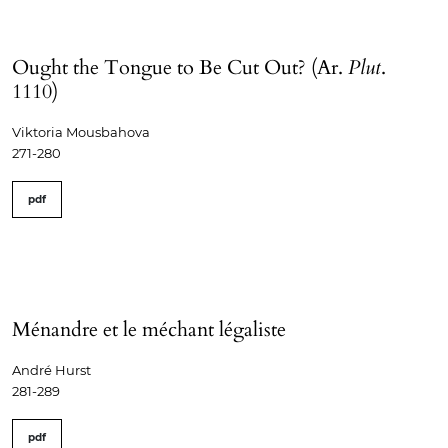
Ought the Tongue to Be Cut Out? (Ar.
Plut
.
1110)
Viktoria Mousbahova
271-280
pdf
Ménandre et le méchant légaliste
André Hurst
281-289
pdf