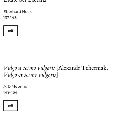
Eberhard Heck
137-148
pdf
Vulgo
и
sermo vulgaris
[Alexandr Tcherniak.
Vulgo
et
sermo vulgaris
]
А. Б. Черняк
149-164
pdf