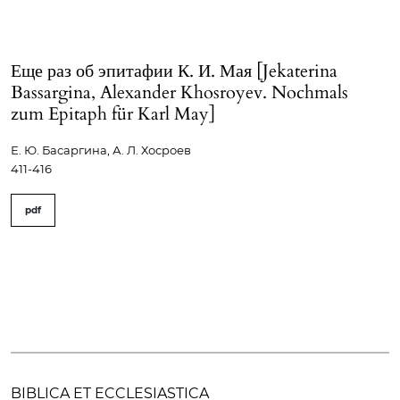
Еще раз об эпитафии К. И. Мая [Jekaterina
Bassargina, Alexander Khosroyev. Nochmals
zum Epitaph für Karl May]
Е. Ю. Басаргина, А. Л. Хосроев
411-416
pdf
BIBLICA ET ECCLESIASTICA