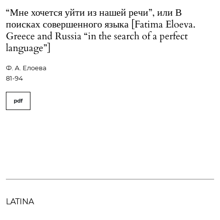
“Мне хочется уйти из нашей речи”, или В
поисках совершенного языка [Fatima Eloeva.
Greece and Russia “in the search of a perfect
language”]
Ф. А. Елоева
81-94
pdf
LATINA