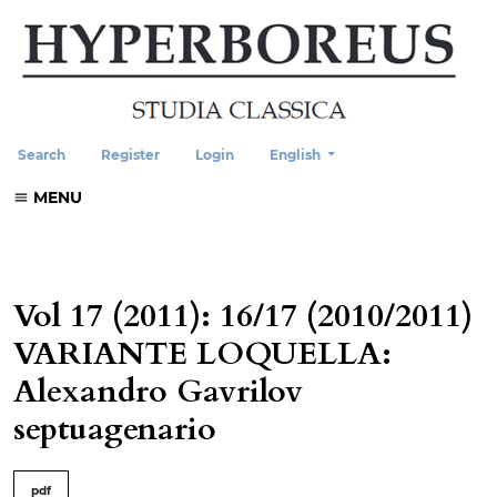
Change the language. The current
Search
Register
Login
English
MENU
Vol 17 (2011): 16/17 (2010/2011)
VARIANTE LOQUELLA:
Alexandro Gavrilov
septuagenario
##issue.tableOfContents##
pdf