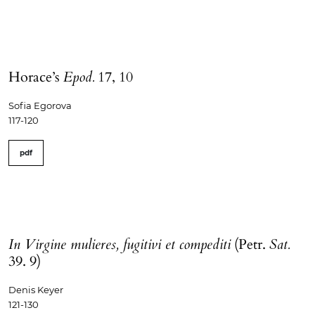
Horace’s
Epod.
17, 10
Sofia Egorova
117-120
pdf
In Virgine mulieres, fugitivi et compediti
(Petr.
Sat.
39. 9)
Denis Keyer
121-130