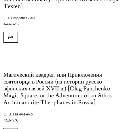
Texten]
Е. Г. Водолазкин
444-452
pdf
Магический квадрат, или Приключения
святогорца в России (из истории русско-
афонских связей XVII в.) [Oleg Panchenko.
Magic Square, or the Adventures of an Athos
Archimandrite Theophanes in Russia]
О. В. Панченко
453-476