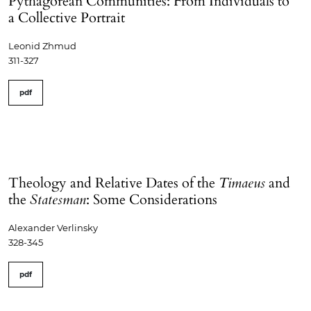
Pythagorean Communities: From Individuals to
a Collective Portrait
Leonid Zhmud
311-327
pdf
Theology and Relative Dates of the
Timaeus
and
the
Statesman
: Some Considerations
Alexander Verlinsky
328-345
pdf