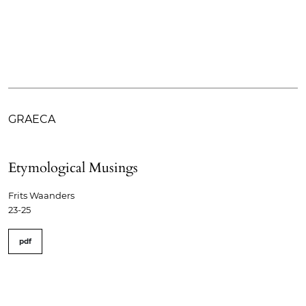
GRAECA
Etymological Musings
Frits Waanders
23-25
pdf