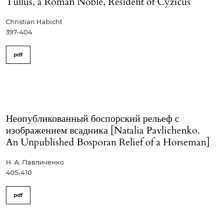
Tullus, a Roman Noble, Resident of Cyzicus
Christian Habicht
397-404
pdf
Неопубликованный боспорский рельеф с
изображением всадника [Natalia Pavlichenko.
An Unpublished Bosporan Relief of a Horseman]
Н. А. Павличенко
405-410
pdf