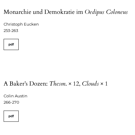
Monarchie und Demokratie im
Oedipus Coloneus
Christoph Eucken
253-263
pdf
A Baker’s Dozen:
Thesm
. × 12,
Clouds
× 1
Colin Austin
266-270
pdf