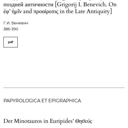
поздней античности [Grigorij I. Benevich. On
ἐφ’ ἡμῖν and προαίρεσις in the Late Antiquity]
Г. И. Беневич
386-390
pdf
PAPYROLOGICA ET EPIGRAPHICA
Der Minotauros in Euripides’
Θησεύς