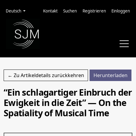
Zur Hauptnavigation springen
Zum Inhalt springen
Zur Fußzeile springen
Administrationsmenü
Sprache
Deutsch
Kontakt
Suchen
Registrieren
Einloggen
PDF
← Zu Artikeldetails zurückkehren
Herunterladen
“Ein schlagartiger Einbruch der
Ewigkeit in die Zeit” — On the
Spatiality of Musical Time