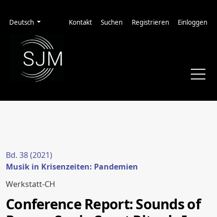
Zur Hauptnavigation springen
Zum Inhalt springen
Zur Fußzeile springen
Administrationsmenü
Sprache
Deutsch
Kontakt
Suchen
Registrieren
Einloggen
Bd. 38 (2021)
Musik in Krisenzeiten: Pandemien
Werkstatt-CH
Conference Report: Sounds of