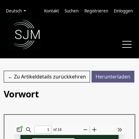
Zur Hauptnavigation springen
Zum Inhalt springen
Zur Fußzeile springen
Administrationsmenü
Sprache
Deutsch
Kontakt
Suchen
Registrieren
Einloggen
PDF
← Zu Artikeldetails zurückkehren
Herunterladen
Vorwort