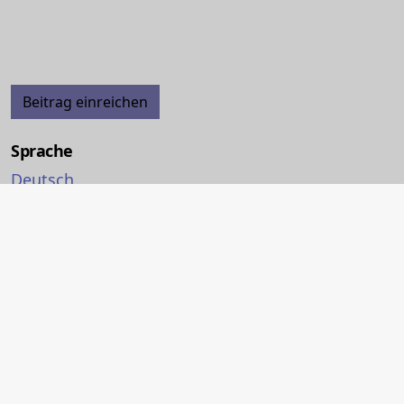
Beitrag einreichen
Sprache
Deutsch
English
Français
Italiano
eISSN: 2235-7475
Linking ISSN: 0259-3165