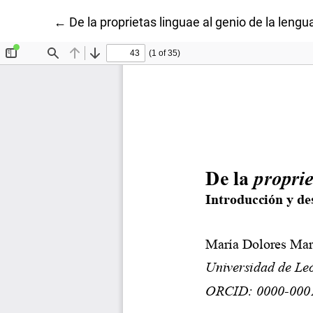
Volver a los detalles del artículo
←
De la proprietas linguae al genio de la lengu