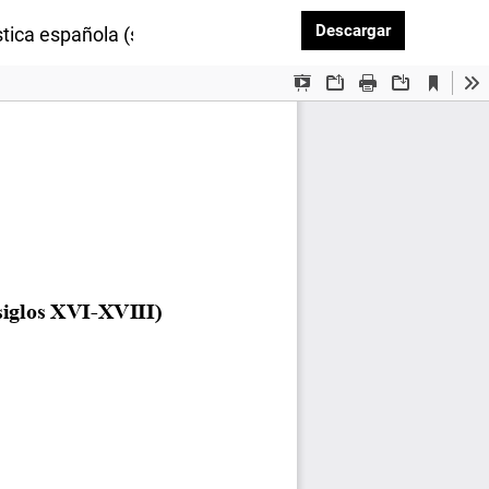
Descargar P
Descargar
stica española (siglos XVI-XVIII)