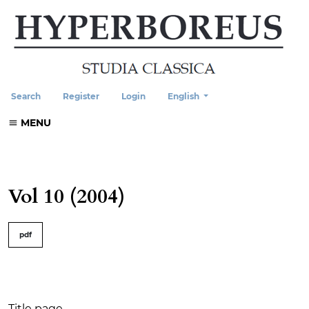
Change the language. The current
Search
Register
Login
English
MENU
Vol 10 (2004)
##issue.tableOfContents##
pdf
Table of Contents
Title page