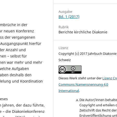
Ausgabe
Bd. 1 (2017)
Umbrüche in der
Rubrik
zur neuen Konferenz
Berichte kirchliche Diakonie
ess der vergangenen
n Ausgangspunkt hierfür
Lizenz
der Anzahl und
Copyright (c) 2017 Jahrbuch Diakonie
en – selbst für
Schweiz
chen war mehr und mehr
 welche Aufgaben
haben deshalb den
Dieses Werk steht unter der
Lizenz Cr
delung und Koordination
Commons Namensnennung 4.0
International
.
ieses
Die Autor/innen behalt
 Jahren, der dazu führte,
Copyright und erteilen 
Zeitschrift das Recht der
e – die Diakoniekonferenz
Erstveröffentlichung un