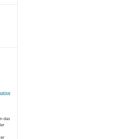
eative
en das
der
ter