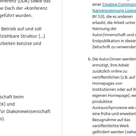
onferenz (DDK) sowie das
einer
Creative Common
me Dach der «Konferenz
Namensnennung Lizen
geführt wurden.
BY 3.0), die es anderen
erlaubt, die Arbeit unter
Betrieb auf und soll
Nennung der
Autor/innenschaft und 
lziehbare Struktur […]
Erstpublikation in diese
Arbeiten konzise und
Zeitschrift zu verwenden
Die Autor/innen werden
ermutigt, ihre Arbeit
zusätzlich online zu
veröffentlichen (z.B. auf
Homepages von
Institutionen oder auf i
eigenen Homepage), wei
lschaft beim
produktive
EK) und
Austauschprozesse wie 
für Diakoniewissenschaft
eine frühe und erweiter
s).
Bezugnahme auf das
veröffentlichte Werk
gefördert werden (sieh