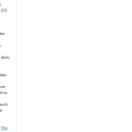
s
z
(CC
der
r
.
 dazu
 den
hrer
l so
auch
te
e
The