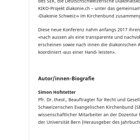
des SEK, die Deutschschweizerische Diakonatsk
KIKO-Projekt diakonie.ch – unter das gemeinsa
‹Diakonie Schweiz›» im Kirchenbund zusammen
Diese neue Konferenz nahm anfangs 2017 ihren 
«nach aussen als eine transparente und nachvol
erscheinen sowie nach innen die diakonischen 
koordiniert ‹aus einer Hand› leisten».
Autor/innen-Biografie
Simon Hofstetter
Pfr. Dr. theol., Beauftragter für Recht und Gesel
Schweizerischen Evangelischen Kirchenbund (S
wissenschaftlicher Mitarbeiter an der Dozentur 
der Universität Bern (Herausgeber des Jahrbuch