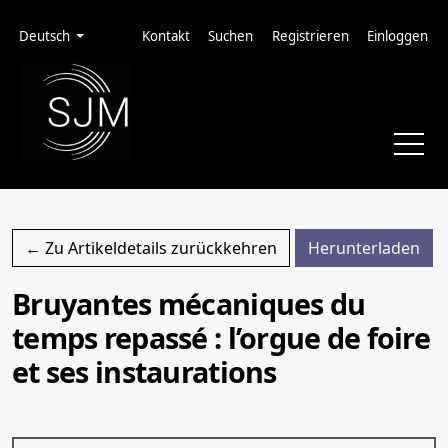
Zur Hauptnavigation springen
Zum Inhalt springen
Zur Fußzeile springen
Administrationsmenü
Sprache
Deutsch
Kontakt
Suchen
Registrieren
Einloggen
PDF
← Zu Artikeldetails zurückkehren
Herunterladen
Bruyantes mécaniques du
temps repassé : l’orgue de foire
et ses instaurations