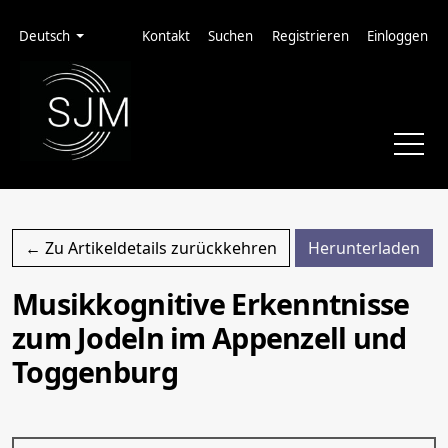
Zur Hauptnavigation springen
Zum Inhalt springen
Zur Fußzeile springen
Administrationsmenü
Sprache
Deutsch
Kontakt
Suchen
Registrieren
Einloggen
PDF
← Zu Artikeldetails zurückkehren
Herunterladen
Musikkognitive Erkenntnisse
zum Jodeln im Appenzell und
Toggenburg