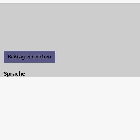
Beitrag einreichen
Sprache
Deutsch
English
Français
Italiano
eISSN: 2235-7475
Linking ISSN: 0259-3165