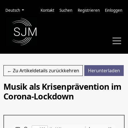
Zur Hauptnavigation springen
Zum Inhalt springen
Zur Fußzeile springen
Administrationsmenü
Sprache
Deutsch
Kontakt
Suchen
Registrieren
Einloggen
PDF
← Zu Artikeldetails zurückkehren
Herunterladen
Musik als Krisenprävention im
Corona-Lockdown