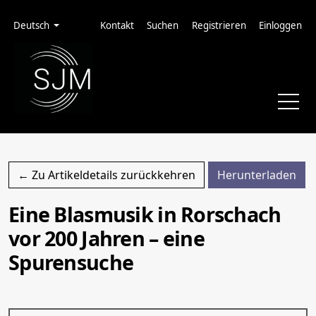
Zur Hauptnavigation springen
Zum Inhalt springen
Zur Fußzeile springen
Administrationsmenü
Sprache
Deutsch
Kontakt
Suchen
Registrieren
Einloggen
PDF
← Zu Artikeldetails zurückkehren
Herunterladen
Eine Blasmusik in Rorschach
vor 200 Jahren – eine
Spurensuche