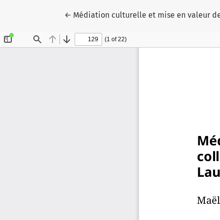
Zu Artikeldetails zurückkehren
←
Médiation culturelle et mise en valeur d