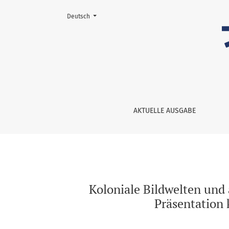
Sprache ändern. Die aktuelle Sprache ist:
Deutsch
Koloniale Bildwelten und archivethische Vera
AKTUELLE AUSGABE
Koloniale Bildwelten und
Präsentation 