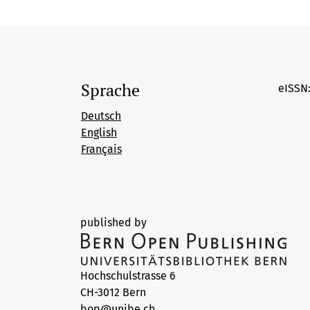
Sprache
eISSN:
Deutsch
English
Français
published by
Hochschulstrasse 6
CH-3012 Bern
bop@unibe.ch