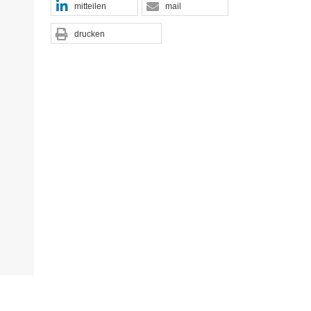
mitteilen
mail
drucken