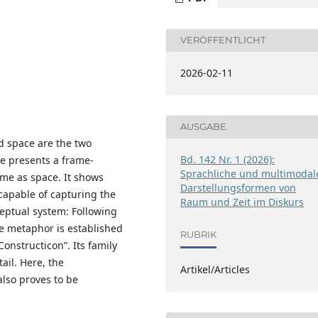
VERÖFFENTLICHT
2026-02-11
AUSGABE
d space are the two
Bd. 142 Nr. 1 (2026):
le presents a frame-
Sprachliche und multimodal
ime as space. It shows
Darstellungsformen von
 capable of capturing the
Raum und Zeit im Diskurs
eptual system: Following
e metaphor is established
RUBRIK
nstructicon”. Its family
il. Here, the
Artikel/Articles
also proves to be