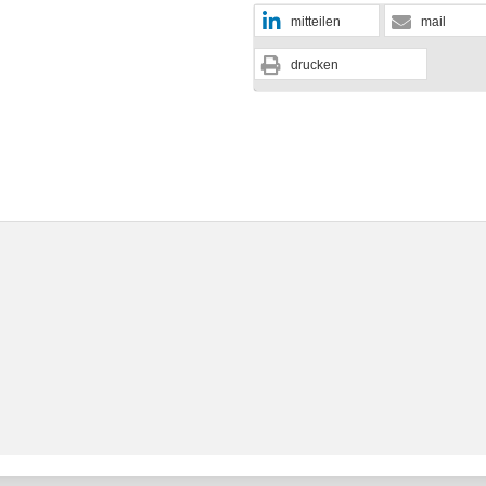
mitteilen
mail
drucken