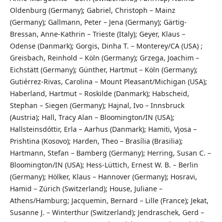
Oldenburg (Germany); Gabriel, Christoph – Mainz
(Germany); Gallmann, Peter – Jena (Germany); Gärtig-
Bressan, Anne-Kathrin – Trieste (Italy); Geyer, Klaus –
Odense (Danmark); Gorgis, Dinha T. – Monterey/CA (USA) ;
Greisbach, Reinhold – Köln (Germany); Grzega, Joachim –
Eichstätt (Germany); Günther, Hartmut – Köln (Germany);
Gutiérrez-Rivas, Carolina – Mount Pleasant/Michigan (USA);
Haberland, Hartmut – Roskilde (Danmark); Habscheid,
Stephan – Siegen (Germany); Hajnal, Ivo – Innsbruck
(Austria); Hall, Tracy Alan – Bloomington/IN (USA);
Hallsteinsdóttir, Erla – Aarhus (Danmark); Hamiti, Vjosa –
Prishtina (Kosovo); Harden, Theo – Brasília (Brasilia);
Hartmann, Stefan – Bamberg (Germany); Herring, Susan C. –
Bloomington/IN (USA); Hess-Lüttich, Ernest W. B. – Berlin
(Germany); Hölker, Klaus – Hannover (Germany); Hosravi,
Hamid – Zürich (Switzerland); House, Juliane –
Athens/Hamburg; Jacquemin, Bernard – Lille (France); Jekat,
Susanne J. – Winterthur (Switzerland); Jendraschek, Gerd –