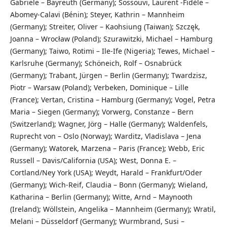
Gabriele – Bayreuth (Germany); Sossouvi, Laurent -Fidèle –
Abomey-Calavi (Bénin); Steyer, Kathrin – Mannheim
(Germany); Streiter, Oliver – Kaohsiung (Taiwan); Szczęk,
Joanna – Wrocław (Poland); Szurawitzki, Michael – Hamburg
(Germany); Taiwo, Rotimi – Ile-Ife (Nigeria); Tewes, Michael –
Karlsruhe (Germany); Schöneich, Rolf – Osnabrück
(Germany); Trabant, Jürgen – Berlin (Germany); Twardzisz,
Piotr – Warsaw (Poland); Verbeken, Dominique – Lille
(France); Vertan, Cristina – Hamburg (Germany); Vogel, Petra
Maria – Siegen (Germany); Vorwerg, Constanze – Bern
(Switzerland); Wagner, Jörg – Halle (Germany); Waldenfels,
Ruprecht von – Oslo (Norway); Warditz, Vladislava – Jena
(Germany); Watorek, Marzena – Paris (France); Webb, Eric
Russell – Davis/California (USA); West, Donna E. –
Cortland/Ney York (USA); Weydt, Harald – Frankfurt/Oder
(Germany); Wich-Reif, Claudia – Bonn (Germany); Wieland,
Katharina – Berlin (Germany); Witte, Arnd – Maynooth
(Ireland); Wöllstein, Angelika – Mannheim (Germany); Wratil,
Melani – Düsseldorf (Germany); Wurmbrand, Susi –