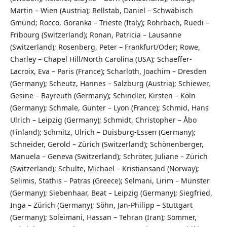
Martin – Wien (Austria); Rellstab, Daniel – Schwäbisch
Gmünd; Rocco, Goranka – Trieste (Italy); Rohrbach, Ruedi –
Fribourg (Switzerland); Ronan, Patricia – Lausanne
(Switzerland); Rosenberg, Peter – Frankfurt/Oder; Rowe,
Charley – Chapel Hill/North Carolina (USA); Schaeffer-
Lacroix, Eva – Paris (France); Scharloth, Joachim – Dresden
(Germany); Scheutz, Hannes – Salzburg (Austria); Schiewer,
Gesine – Bayreuth (Germany); Schindler, Kirsten – Köln
(Germany); Schmale, Günter – Lyon (France); Schmid, Hans
Ulrich – Leipzig (Germany); Schmidt, Christopher – Åbo
(Finland); Schmitz, Ulrich – Duisburg-Essen (Germany);
Schneider, Gerold – Zürich (Switzerland); Schönenberger,
Manuela – Geneva (Switzerland); Schröter, Juliane – Zürich
(Switzerland); Schulte, Michael – Kristiansand (Norway);
Selimis, Stathis – Patras (Greece); Selmani, Lirim – Münster
(Germany); Siebenhaar, Beat – Leipzig (Germany); Siegfried,
Inga – Zürich (Germany); Söhn, Jan-Philipp – Stuttgart
(Germany); Soleimani, Hassan – Tehran (Iran); Sommer,