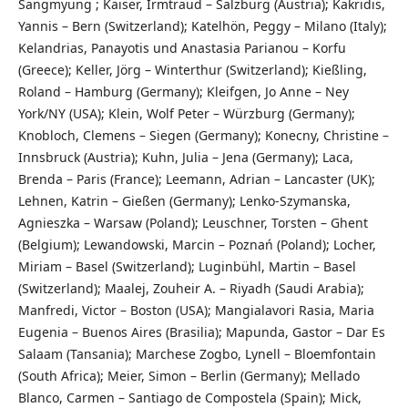
Sangmyung ; Kaiser, Irmtraud – Salzburg (Austria); Kakridis,
Yannis – Bern (Switzerland); Katelhön, Peggy – Milano (Italy);
Kelandrias, Panayotis und Anastasia Parianou – Korfu
(Greece); Keller, Jörg – Winterthur (Switzerland); Kießling,
Roland – Hamburg (Germany); Kleifgen, Jo Anne – Ney
York/NY (USA); Klein, Wolf Peter – Würzburg (Germany);
Knobloch, Clemens – Siegen (Germany); Konecny, Christine –
Innsbruck (Austria); Kuhn, Julia – Jena (Germany); Laca,
Brenda – Paris (France); Leemann, Adrian – Lancaster (UK);
Lehnen, Katrin – Gießen (Germany); Lenko-Szymanska,
Agnieszka – Warsaw (Poland); Leuschner, Torsten – Ghent
(Belgium); Lewandowski, Marcin – Poznań (Poland); Locher,
Miriam – Basel (Switzerland); Luginbühl, Martin – Basel
(Switzerland); Maalej, Zouheir A. – Riyadh (Saudi Arabia);
Manfredi, Victor – Boston (USA); Mangialavori Rasia, Maria
Eugenia – Buenos Aires (Brasilia); Mapunda, Gastor – Dar Es
Salaam (Tansania); Marchese Zogbo, Lynell – Bloemfontain
(South Africa); Meier, Simon – Berlin (Germany); Mellado
Blanco, Carmen – Santiago de Compostela (Spain); Mick,