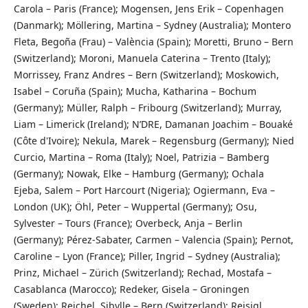
Carola – Paris (France); Mogensen, Jens Erik – Copenhagen
(Danmark); Möllering, Martina – Sydney (Australia); Montero
Fleta, Begoña (Frau) – València (Spain); Moretti, Bruno – Bern
(Switzerland); Moroni, Manuela Caterina – Trento (Italy);
Morrissey, Franz Andres – Bern (Switzerland); Moskowich,
Isabel – Coruña (Spain); Mucha, Katharina – Bochum
(Germany); Müller, Ralph – Fribourg (Switzerland); Murray,
Liam – Limerick (Ireland); N’DRE, Damanan Joachim – Bouaké
(Côte d'Ivoire); Nekula, Marek – Regensburg (Germany); Nied
Curcio, Martina – Roma (Italy); Noel, Patrizia – Bamberg
(Germany); Nowak, Elke – Hamburg (Germany); Ochala
Ejeba, Salem – Port Harcourt (Nigeria); Ogiermann, Eva –
London (UK); Öhl, Peter – Wuppertal (Germany); Osu,
Sylvester – Tours (France); Overbeck, Anja – Berlin
(Germany); Pérez-Sabater, Carmen – Valencia (Spain); Pernot,
Caroline – Lyon (France); Piller, Ingrid – Sydney (Australia);
Prinz, Michael – Zürich (Switzerland); Rechad, Mostafa –
Casablanca (Marocco); Redeker, Gisela – Groningen
(Sweden); Reichel, Sibylle – Bern (Switzerland); Reisigl,