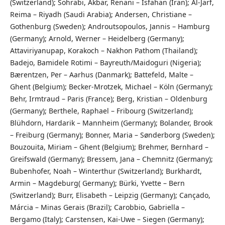
(Switzerland); Sohrabi, Akbar, Renani – Isfahan (Iran); Al-Jarf,
Reima – Riyadh (Saudi Arabia); Andersen, Christiane –
Gothenburg (Sweden); Androutsopoulos, Jannis – Hamburg
(Germany); Arnold, Werner – Heidelberg (Germany);
Attaviriyanupap, Korakoch – Nakhon Pathom (Thailand);
Badejo, Bamidele Rotimi – Bayreuth/Maidoguri (Nigeria);
Bærentzen, Per – Aarhus (Danmark); Battefeld, Malte –
Ghent (Belgium); Becker-Mrotzek, Michael – Köln (Germany);
Behr, Irmtraud – Paris (France); Berg, Kristian – Oldenburg
(Germany); Berthele, Raphael – Fribourg (Switzerland);
Blühdorn, Hardarik – Mannheim (Germany); Bolander, Brook
– Freiburg (Germany); Bonner, Maria – Sønderborg (Sweden);
Bouzouita, Miriam – Ghent (Belgium); Brehmer, Bernhard –
Greifswald (Germany); Bressem, Jana – Chemnitz (Germany);
Bubenhofer, Noah – Winterthur (Switzerland); Burkhardt,
Armin – Magdeburg( Germany); Bürki, Yvette – Bern
(Switzerland); Burr, Elisabeth – Leipzig (Germany); Cançado,
Márcia – Minas Gerais (Brazil); Carobbio, Gabriella –
Bergamo (Italy); Carstensen, Kai-Uwe – Siegen (Germany);