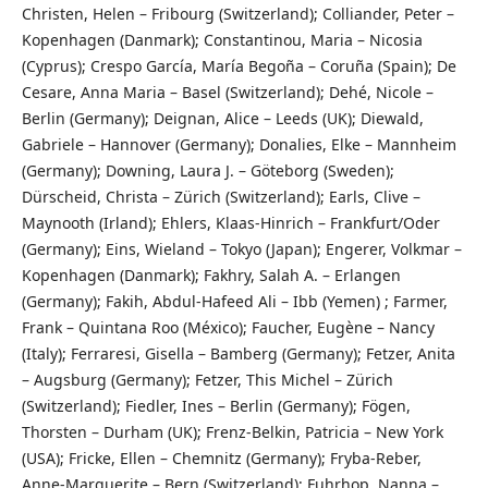
Christen, Helen – Fribourg (Switzerland); Colliander, Peter –
Kopenhagen (Danmark); Constantinou, Maria – Nicosia
(Cyprus); Crespo García, María Begoña – Coruña (Spain); De
Cesare, Anna Maria – Basel (Switzerland); Dehé, Nicole –
Berlin (Germany); Deignan, Alice – Leeds (UK); Diewald,
Gabriele – Hannover (Germany); Donalies, Elke – Mannheim
(Germany); Downing, Laura J. – Göteborg (Sweden);
Dürscheid, Christa – Zürich (Switzerland); Earls, Clive –
Maynooth (Irland); Ehlers, Klaas-Hinrich – Frankfurt/Oder
(Germany); Eins, Wieland – Tokyo (Japan); Engerer, Volkmar –
Kopenhagen (Danmark); Fakhry, Salah A. – Erlangen
(Germany); Fakih, Abdul-Hafeed Ali – Ibb (Yemen) ; Farmer,
Frank – Quintana Roo (México); Faucher, Eugène – Nancy
(Italy); Ferraresi, Gisella – Bamberg (Germany); Fetzer, Anita
– Augsburg (Germany); Fetzer, This Michel – Zürich
(Switzerland); Fiedler, Ines – Berlin (Germany); Fögen,
Thorsten – Durham (UK); Frenz-Belkin, Patricia – New York
(USA); Fricke, Ellen – Chemnitz (Germany); Fryba-Reber,
Anne-Marguerite – Bern (Switzerland); Fuhrhop, Nanna –