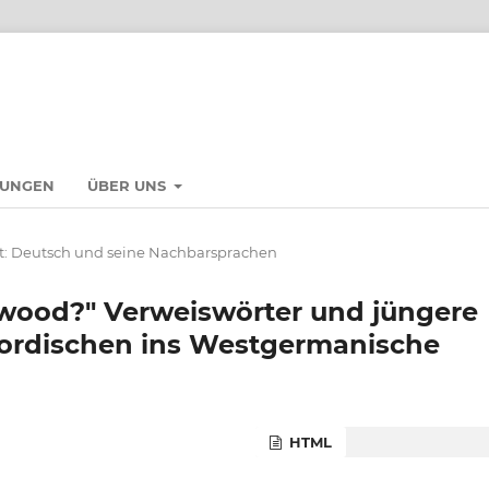
HUNGEN
ÜBER UNS
: Deutsch und seine Nachbarsprachen
n wood?" Verweiswörter und jüngere
ordischen ins Westgermanische
HTML