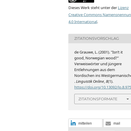
Dieses Werk steht unter der
Lizenz
Creative Commons Namensnennu
4.0 International
.
ZITATIONSVORSCHLAG
de Grauwe, L. (2001). "Isn’t it
good, Norwegian wood?"
Verweiswörter und jüngere
Entlehnungen aus dem
Nordischen ins Westgermanisch
.
Linguistik Online
,
8
(1).
https://doi.org/10.13092/lo.8.97
ZITATIONSFORMATE
mitteilen
mail