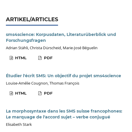
ARTIKEL/ARTICLES
sms4science: Korpusdaten, Literaturüberblick und
Forschungsfragen
Adrian Stähli, Christa Dürscheid, Marie-José Béguelin
HTML
PDF
Étudier l'écrit SMS: Un objectif du projet sms4science
Louise-Amélie Cougnon, Thomas François
HTML
PDF
La morphosyntaxe dans les SMS suisse francophones:
Le marquage de l'accord sujet – verbe conjugué
Elisabeth Stark