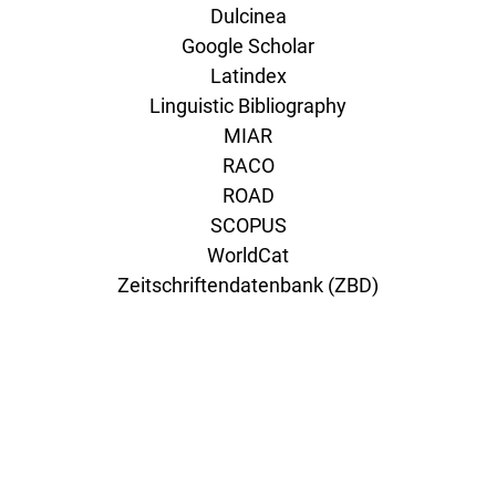
Dulcinea
Google Scholar
Latindex
Linguistic Bibliography
MIAR
RACO
ROAD
SCOPUS
WorldCat
Zeitschriftendatenbank (ZBD)
published by
Hochschulstrasse 6
CH-3012 Bern