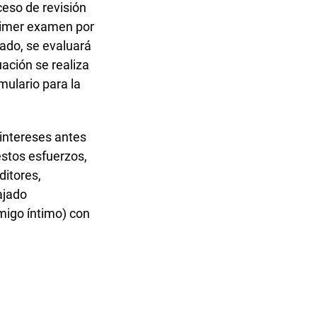
ceso de revisión
primer examen por
zado, se evaluará
ación se realiza
rmulario para la
 intereses antes
estos esfuerzos,
ditores,
ajado
amigo íntimo) con