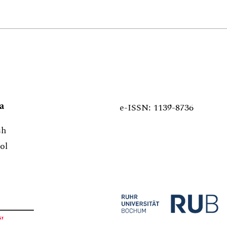
a
e-ISSN: 1139-8736
sh
ol